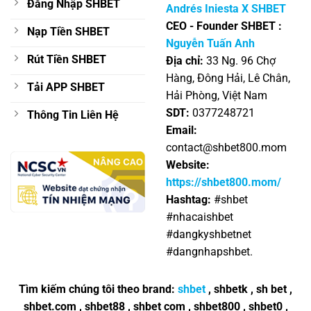
Đăng Nhập SHBET
Andrés Iniesta X SHBET
CEO - Founder SHBET :
Nạp Tiền SHBET
Nguyễn Tuấn Anh
Rút Tiền SHBET
Địa chỉ:
33 Ng. 96 Chợ
Hàng, Đông Hải, Lê Chân,
Tải APP SHBET
Hải Phòng, Việt Nam
SDT:
0377248721
Thông Tin Liên Hệ
Email:
contact@shbet800.mom
Website:
https://shbet800.mom/
Hashtag:
#shbet
#nhacaishbet
#dangkyshbetnet
#dangnhapshbet.
Tìm kiếm chúng tôi theo brand:
shbet
, shbetk , sh bet ,
shbet.com , shbet88 , shbet com , shbet800 , shbet0 ,