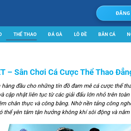
ĐĂNG
O
THỂ THAO
ĐÁ GÀ
LÔ ĐỀ
BẮN CÁ
N
T – Sân Chơi Cá Cược Thể Thao Đẳn
 hàng đầu cho những tín đồ đam mê cá cược thể thao
và cập nhật liên tục từ các giải đấu lớn nhỏ trên to
ệm chân thực và công bằng. Nhờ nền tảng công nghệ 
ó thể yên tâm tận hưởng không khí sôi động và nắm 