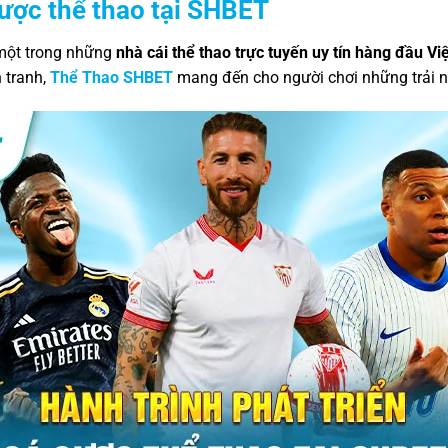
cược thể thao tại SHBET
 một trong những
nhà cái thể thao trực tuyến uy tín hàng đầu V
h tranh,
Thể Thao SHBET
mang đến cho người chơi những trải n