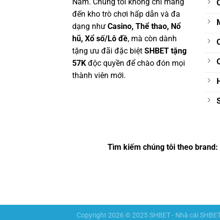
Nam. Chúng tôi không chỉ mang
đến kho trò chơi hấp dẫn và đa
dạng như
Casino, Thể thao, Nổ
hũ, Xổ số/Lô đề
, mà còn dành
tặng ưu đãi đặc biệt
SHBET tặng
57K
độc quyền để chào đón mọi
thành viên mới.
Tìm kiếm chúng tôi theo brand:
Copyright 2026 © 2025 SHBET - Nhà cái SHBET.C