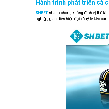
Hành trình phát triển cá 
SHBET
nhanh chóng khẳng định vị thế là
nghiệp, giao diện hiện đại và tỷ lệ kèo cạn