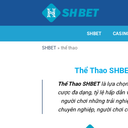
Chuyển
đến
nội
dung
SHBET
CASIN
SHBET
»
thể thao
Thể Thao SHBE
Thể Thao SHBET
là lựa chọn
cược đa dạng, tỷ lệ hấp dẫn 
người chơi những trải nghi
chuyên nghiệp, người chơi c