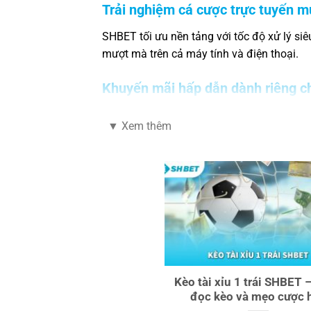
Trải nghiệm cá cược trực tuyến 
SHBET tối ưu nền tảng với tốc độ xử lý siê
mượt mà trên cả máy tính và điện thoại.
Khuyến mãi hấp dẫn dành riêng c
Người chơi thể thao tại SHBET sẽ nhận đư
▼
Xem thêm
Thưởng chào mừng 100% cho thành viên 
Hoàn trả cược thua hằng ngày lên đến 5%.
Vòng quay may mắn, tặng thưởng mỗi tuầ
Kèo tài xỉu 1 trái SHBET 
đọc kèo và mẹo cược 