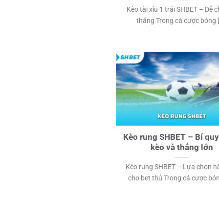
Kèo tài xỉu 1 trái SHBET – Dễ c
thắng Trong cá cược bóng [.
Kèo rung SHBET – Bí quy
kèo và thắng lớn
Kèo rung SHBET – Lựa chọn h
cho bet thủ Trong cá cược bóng
Thanh toán nhanh chóng – Hỗ trợ
SHBET cung cấp đa dạng phương thức nạp r
toàn tuyệt đối. Đội ngũ chăm sóc khách hà