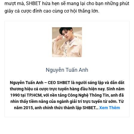
mượt mà, SHBET hứa hẹn sẽ mang lại cho bạn những phút
giây cá cược đỉnh cao cùng cơ hội thắng lớn.
Nguyễn Tuấn Anh
Nguyễn Tuấn Anh – CEO SHBET là người sáng lập và dẫn dắt
thương hiệu cá cược trực tuyến hàng đầu hiện nay. Sinh năm
1990 tại TP.HCM, với nền tảng Công Nghệ Thông Tin, anh đã
nhìn thấy tiềm năng của ngành giải trí trực tuyến từ sớm. Từ
năm 2015, anh chính thức thành lập SHBET…
Xem Thêm