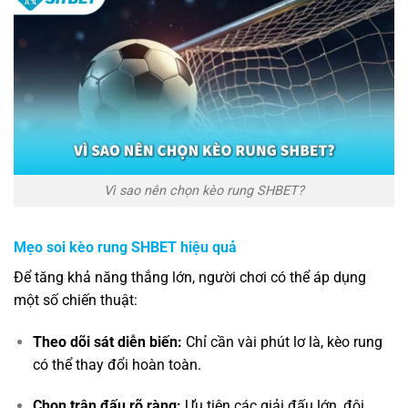
Vì sao nên chọn kèo rung SHBET?
Mẹo soi kèo rung SHBET hiệu quả
Để tăng khả năng thắng lớn, người chơi có thể áp dụng
một số chiến thuật:
Theo dõi sát diễn biến:
Chỉ cần vài phút lơ là, kèo rung
có thể thay đổi hoàn toàn.
Chọn trận đấu rõ ràng:
Ưu tiên các giải đấu lớn, đội