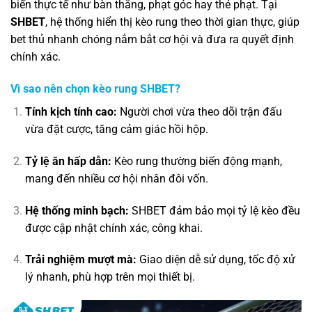
biến thực tế như bàn thắng, phạt góc hay thẻ phạt. Tại
SHBET
, hệ thống hiển thị kèo rung theo thời gian thực, giúp
bet thủ nhanh chóng nắm bắt cơ hội và đưa ra quyết định
chính xác.
Vì sao nên chọn kèo rung SHBET?
Tính kịch tính cao:
Người chơi vừa theo dõi trận đấu
vừa đặt cược, tăng cảm giác hồi hộp.
Tỷ lệ ăn hấp dẫn:
Kèo rung thường biến động mạnh,
mang đến nhiều cơ hội nhân đôi vốn.
Hệ thống minh bạch:
SHBET đảm bảo mọi tỷ lệ kèo đều
được cập nhật chính xác, công khai.
Trải nghiệm mượt mà:
Giao diện dễ sử dụng, tốc độ xử
lý nhanh, phù hợp trên mọi thiết bị.