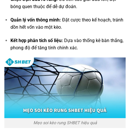
bóng quen thuộc để dễ dự đoán.
Quản lý vốn thông minh:
Đặt cược theo kế hoạch, tránh
dồn hết vốn vào một kèo.
Kết hợp phân tích số liệu:
Dựa vào thống kê bàn thắng,
phong độ để tăng tính chính xác.
Mẹo soi kèo rung SHBET hiệu quả