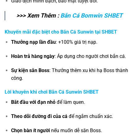
Giao dịch minh bạch, bảo mật tuyệt đối.
>>> Xem Thêm :
Bắn Cá Bomwin SHBET
Khuyến mãi đặc biệt cho Bắn Cá Sunwin tại SHBET
Thưởng nạp lần đầu
: +100% giá trị nạp.
Hoàn trả hàng ngày
: Áp dụng cho người chơi bắn cá.
Sự kiện săn Boss
: Thưởng thêm xu khi hạ Boss thành
công.
Lời khuyên khi chơi Bắn Cá Sunwin SHBET
Bắt đầu với đạn nhỏ
để làm quen.
Theo dõi đường đi của cá
để ngắm chuẩn xác.
Chọn bàn ít người
nếu muốn dễ săn Boss.