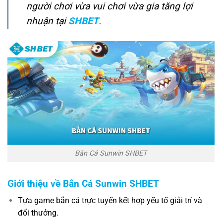
người chơi vừa vui chơi vừa gia tăng lợi
nhuận tại
SHBET
.
Bắn Cá Sunwin SHBET
Giới thiệu về Bắn Cá Sunwin SHBET
Tựa game bắn cá trực tuyến kết hợp yếu tố giải trí và
đổi thưởng.