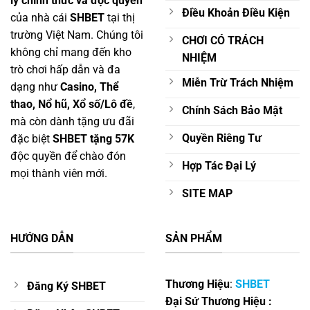
lý chính thức và độc quyền
Điều Khoản Điều Kiện
của nhà cái
SHBET
tại thị
trường Việt Nam. Chúng tôi
CHƠI CÓ TRÁCH
không chỉ mang đến kho
NHIỆM
trò chơi hấp dẫn và đa
Miễn Trừ Trách Nhiệm
dạng như
Casino, Thể
thao, Nổ hũ, Xổ số/Lô đề
,
Chính Sách Bảo Mật
mà còn dành tặng ưu đãi
Quyền Riêng Tư
đặc biệt
SHBET tặng 57K
độc quyền để chào đón
Hợp Tác Đại Lý
mọi thành viên mới.
SITE MAP
HƯỚNG DẪN
SẢN PHẨM
Thương Hiệu
:
SHBET
Đăng Ký SHBET
Đại Sứ Thương Hiệu :