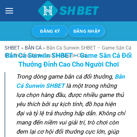
Chuyển
đến
nội
dung
ĐĂNG KÝ
ĐĂNG NHẬP
SHBET
»
BẮN CÁ
»
Bắn Cá Sunwin SHBET – Game Săn Cá
Bắn Cá Sunwin SHBET – Game Săn Cá Đổi
Đổi Thưởng Đỉnh Cao Cho Người Chơi
Thưởng Đỉnh Cao Cho Người Chơi
Trong dòng game bắn cá đổi thưởng,
Bắn
Cá Sunwin SHBET
là một trong những
lựa chọn hàng đầu, được nhiều game thủ
yêu thích bởi sự kịch tính, đồ họa hiện
đại và tỷ lệ trả thưởng hấp dẫn. Không chỉ
mang đến niềm vui giải trí, trò chơi còn
đem lại cơ hội đổi thưởng cực lớn, giúp