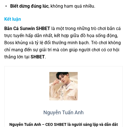
Biết dừng đúng lúc
, không ham quá nhiều.
Kết luận
Bắn Cá Sunwin SHBET
là một trong những trò chơi bắn cá
trực tuyến hấp dẫn nhất, kết hợp giữa đồ họa sống động,
Boss khủng và tỷ lệ đổi thưởng minh bạch. Trò chơi không
chỉ mang đến sự giải trí mà còn giúp người chơi có cơ hội
thắng lớn tại
SHBET
.
Nguyễn Tuấn Anh
Nguyễn Tuấn Anh – CEO SHBET là người sáng lập và dẫn dắt