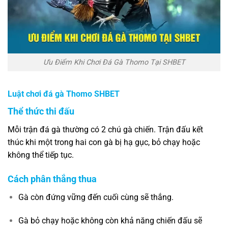
Ưu Điểm Khi Chơi Đá Gà Thomo Tại SHBET
Luật chơi đá gà Thomo SHBET
Thể thức thi đấu
Mỗi trận đá gà thường có 2 chú gà chiến. Trận đấu kết
thúc khi một trong hai con gà bị hạ gục, bỏ chạy hoặc
không thể tiếp tục.
Cách phân thắng thua
Gà còn đứng vững đến cuối cùng sẽ thắng.
Gà bỏ chạy hoặc không còn khả năng chiến đấu sẽ