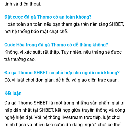
tính và điện thoại.
Đặt cược đá gà Thomo có an toàn không?
Hoàn toàn an toàn nếu bạn tham gia trên nền tảng SHBET,
nơi hệ thống bảo mật chặt chẽ.
Cược Hòa trong đá gà Thomo có dễ thắng không?
Không, vì xác suất rất thấp. Tuy nhiên, nếu thắng sẽ được
trả thưởng cao.
Đá gà Thomo SHBET có phù hợp cho người mới không?
Có, vì luật chơi đơn giản, dễ hiểu và giao diện trực quan.
Kết luận
Đá gà Thomo SHBET là một trong những sản phẩm giải trí
hấp dẫn nhất tại SHBET, kết hợp giữa truyền thống và công
nghệ hiện đại. Với hệ thống livestream trực tiếp, luật chơi
minh bạch và nhiều kèo cược đa dạng, người chơi có thể