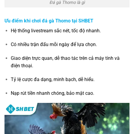
Đá gà Thomo là gì
Ưu điểm khi chơi đá gà Thomo tại SHBET
Hệ thống livestream sắc nét, tốc độ nhanh.
Có nhiều trận đấu mỗi ngày để lựa chọn.
Giao diện trực quan, dễ thao tác trên cả máy tính và
điện thoại.
Tỷ lệ cược đa dạng, minh bạch, dễ hiểu.
Nạp rút tiền nhanh chóng, bảo mật cao.