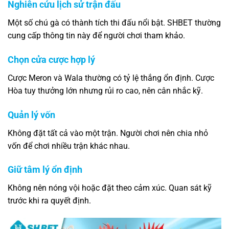
Nghiên cứu lịch sử trận đấu
Một số chú gà có thành tích thi đấu nổi bật. SHBET thường
cung cấp thông tin này để người chơi tham khảo.
Chọn cửa cược hợp lý
Cược Meron và Wala thường có tỷ lệ thắng ổn định. Cược
Hòa tuy thưởng lớn nhưng rủi ro cao, nên cân nhắc kỹ.
Quản lý vốn
Không đặt tất cả vào một trận. Người chơi nên chia nhỏ
vốn để chơi nhiều trận khác nhau.
Giữ tâm lý ổn định
Không nên nóng vội hoặc đặt theo cảm xúc. Quan sát kỹ
trước khi ra quyết định.