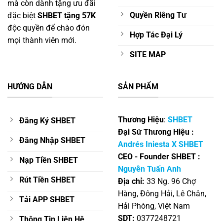
mà còn dành tặng ưu đãi
Quyền Riêng Tư
đặc biệt
SHBET tặng 57K
độc quyền để chào đón
Hợp Tác Đại Lý
mọi thành viên mới.
SITE MAP
HƯỚNG DẪN
SẢN PHẨM
Thương Hiệu
:
SHBET
Đăng Ký SHBET
Đại Sứ Thương Hiệu :
Đăng Nhập SHBET
Andrés Iniesta X SHBET
CEO - Founder SHBET :
Nạp Tiền SHBET
Nguyễn Tuấn Anh
Rút Tiền SHBET
Địa chỉ:
33 Ng. 96 Chợ
Hàng, Đông Hải, Lê Chân,
Tải APP SHBET
Hải Phòng, Việt Nam
SDT:
0377248721
Thông Tin Liên Hệ