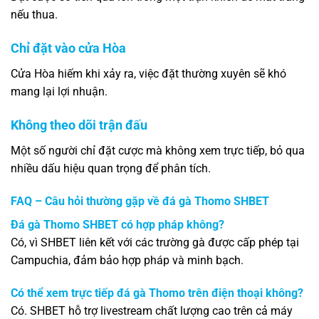
nếu thua.
Chỉ đặt vào cửa Hòa
Cửa Hòa hiếm khi xảy ra, việc đặt thường xuyên sẽ khó
mang lại lợi nhuận.
Không theo dõi trận đấu
Một số người chỉ đặt cược mà không xem trực tiếp, bỏ qua
nhiều dấu hiệu quan trọng để phân tích.
FAQ – Câu hỏi thường gặp về đá gà Thomo SHBET
Đá gà Thomo SHBET có hợp pháp không?
Có, vì SHBET liên kết với các trường gà được cấp phép tại
Campuchia, đảm bảo hợp pháp và minh bạch.
Có thể xem trực tiếp đá gà Thomo trên điện thoại không?
Có. SHBET hỗ trợ livestream chất lượng cao trên cả máy