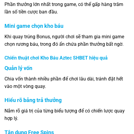
Phần thưởng lớn nhất trong game, có thể gấp hàng trăm
lần số tiền cược ban đầu.
Mini game chọn kho báu
Khi quay trúng Bonus, người chơi sẽ tham gia mini game
chọn rương báu, trong đó ẩn chứa phần thưởng bất ngờ.
Chiến thuật chơi Kho Báu Aztec SHBET hiệu quả
Quản lý vốn
Chia vốn thành nhiều phần để chơi lâu dài, tránh đặt hết
vào một vòng quay.
Hiểu rõ bảng trả thưởng
Nắm rõ giá trị của từng biểu tượng để có chiến lược quay
hợp lý.
Tận dụng Free Spins