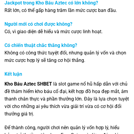
Jackpot trong Kho Báu Aztec có lớn không?
Rất lớn, có thể gấp hàng trăm lần mức cược ban đầu.
Người mới có chơi được không?
Có, vì giao diện dễ hiểu và mức cược linh hoạt.
Có chiến thuật chắc thắng không?
Không có công thức tuyệt đối, nhưng quản lý vốn và chọn
mức cược hợp lý sẽ tăng cơ hội thắng.
Kết luận
Kho Báu Aztec SHBET
là slot game nổ hũ hấp dẫn với chủ
đề thám hiểm kho báu cổ đại, kết hợp đồ họa đẹp mắt, âm
thanh chân thực và phần thưởng lớn. Đây là lựa chọn tuyệt
vời cho những ai yêu thích vừa giải trí vừa có cơ hội đổi
thưởng giá trị.
Để thành công, người chơi nên quản lý vốn hợp lý, hiểu