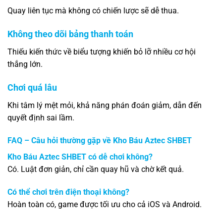
Quay liên tục mà không có chiến lược sẽ dễ thua.
Không theo dõi bảng thanh toán
Thiếu kiến thức về biểu tượng khiến bỏ lỡ nhiều cơ hội
thắng lớn.
Chơi quá lâu
Khi tâm lý mệt mỏi, khả năng phán đoán giảm, dẫn đến
quyết định sai lầm.
FAQ – Câu hỏi thường gặp về Kho Báu Aztec SHBET
Kho Báu Aztec SHBET có dễ chơi không?
Có. Luật đơn giản, chỉ cần quay hũ và chờ kết quả.
Có thể chơi trên điện thoại không?
Hoàn toàn có, game được tối ưu cho cả iOS và Android.