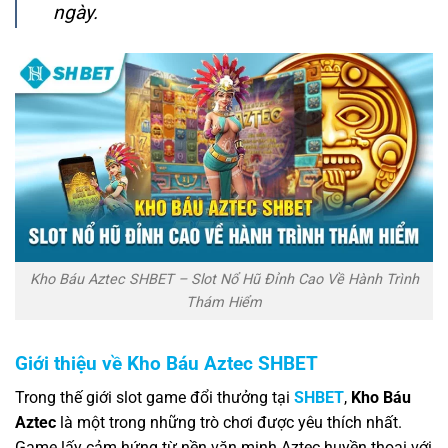
ngày.
Kho Báu Aztec SHBET – Slot Nổ Hũ Đỉnh Cao Về Hành Trình
Thám Hiểm
Giới thiệu về Kho Báu Aztec SHBET
Trong thế giới slot game đổi thưởng tại
SHBET
,
Kho Báu
Aztec
là một trong những trò chơi được yêu thích nhất.
Game lấy cảm hứng từ nền văn minh Aztec huyền thoại với