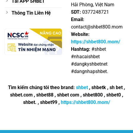
Tải APP SHBET
Hải Phòng, Việt Nam
SDT:
0377248721
Thông Tin Liên Hệ
Email:
contact@shbet800.mom
Website:
https://shbet800.mom/
Hashtag:
#shbet
#nhacaishbet
#dangkyshbetnet
#dangnhapshbet.
Tìm kiếm chúng tôi theo brand:
shbet
, shbetk , sh bet ,
shbet.com , shbet88 , shbet com , shbet800 , shbet0 ,
shbet. , shbet99 ,
https://shbet800.mom/