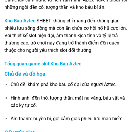
những ngôi đền cổ, tượng thần và kho báu bí ẩn.
Kho Báu Aztec
SHBET không chỉ mang đến không gian
phiêu lưu sống động mà còn ẩn chứa cơ hội nổ hũ cực lớn.
Với thiết kế slot hiện đại, âm thanh kịch tính và tỷ lệ trả
thưởng cao, trò chơi này đang trở thành điểm đến quen
thuộc cho người yêu thích slot đổi thưởng.
Tổng quan game slot Kho Báu Aztec
Chủ đề và đồ họa
Chủ đề: khám phá kho báu cổ đại của người Aztec.
Hình ảnh: đền thờ, tượng thần, mặt nạ vàng, báu vật và
các ký tự cổ.
Âm thanh: huyền bí, gợi cảm giác phiêu lưu mạo hiểm.