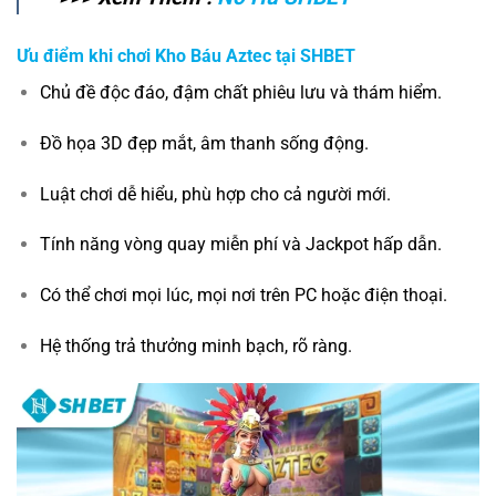
Ưu điểm khi chơi Kho Báu Aztec tại SHBET
Chủ đề độc đáo, đậm chất phiêu lưu và thám hiểm.
Đồ họa 3D đẹp mắt, âm thanh sống động.
Luật chơi dễ hiểu, phù hợp cho cả người mới.
Tính năng vòng quay miễn phí và Jackpot hấp dẫn.
Có thể chơi mọi lúc, mọi nơi trên PC hoặc điện thoại.
Hệ thống trả thưởng minh bạch, rõ ràng.