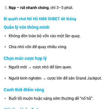
Nạp – rút nhanh chóng
, chỉ 3–5 phút.
Bí quyết chơi Nổ Hũ Hi88 SHBET dễ thắng
Quản lý vốn thông minh
Không dồn toàn bộ vốn vào một lần quay.
Chia nhỏ vốn để quay nhiều vòng.
Chọn mức cược hợp lý
Người mới → cược nhỏ để làm quen.
Người kinh nghiệm → cược lớn để săn Grand Jackpot.
Canh thời điểm vàng
Buổi tối muộn hoặc sáng sớm thường dễ “nổ hũ”.