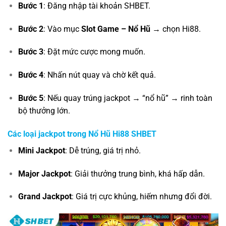
Bước 1
: Đăng nhập tài khoản SHBET.
Bước 2
: Vào mục
Slot Game – Nổ Hũ
→ chọn Hi88.
Bước 3
: Đặt mức cược mong muốn.
Bước 4
: Nhấn nút quay và chờ kết quả.
Bước 5
: Nếu quay trúng jackpot → “nổ hũ” → rinh toàn
bộ thưởng lớn.
Các loại jackpot trong Nổ Hũ Hi88 SHBET
Mini Jackpot
: Dễ trúng, giá trị nhỏ.
Major Jackpot
: Giải thưởng trung bình, khá hấp dẫn.
Grand Jackpot
: Giá trị cực khủng, hiếm nhưng đổi đời.