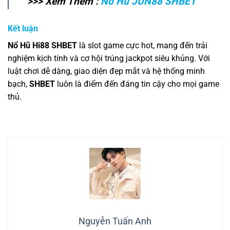
>>> Xem Thêm :
Nổ Hũ JUN88 SHBET
Kết luận
Nổ Hũ Hi88 SHBET
là slot game cực hot, mang đến trải
nghiệm kịch tính và cơ hội trúng jackpot siêu khủng. Với
luật chơi dễ dàng, giao diện đẹp mắt và hệ thống minh
bạch,
SHBET
luôn là điểm đến đáng tin cậy cho mọi game
thủ.
Nguyễn Tuấn Anh