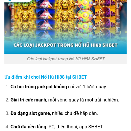
Các loại jackpot trong Nổ Hũ Hi88 SHBET
Ưu điểm khi chơi Nổ Hũ Hi88 tại SHBET
Cơ hội trúng jackpot khủng
chỉ với 1 lượt quay.
Giải trí cực mạnh
, mỗi vòng quay là một trải nghiệm.
Đa dạng slot game
, nhiều chủ đề hấp dẫn.
Chơi đa nền tảng
: PC, điện thoại, app SHBET.