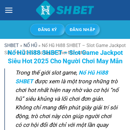
Chuyển
đến
nội
dung
ĐĂNG KÝ
ĐĂNG NHẬP
SHBET
»
NỔ HŨ
»
Nổ Hũ Hi88 SHBET – Slot Game Jackpot
Nổ Hũ Hi88 SHBET – Slot Game Jackpot
Siêu Hot 2025 Cho Người Chơi May Mắn
Siêu Hot 2025 Cho Người Chơi May Mắn
Trong thế giới slot game,
Nổ Hũ Hi88
SHBET
được xem là một trong những trò
chơi hot nhất hiện nay nhờ vào cơ hội “nổ
hũ” siêu khủng và lối chơi đơn giản.
Không chỉ mang đến phút giây giải trí sôi
động, trò chơi này còn giúp người chơi
có cơ hội đổi đời chỉ với một lần quay