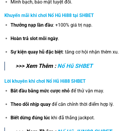
Minh bạch, bảo mật tuyệt đối.
Khuyến mãi khi chơi Nổ Hũ Hi88 tại SHBET
Thưởng nạp lần đầu
: +100% giá trị nạp.
Hoàn trả slot mỗi ngày
.
Sự kiện quay hũ đặc biệt
: tăng cơ hội nhận thêm xu.
>>> Xem Thêm :
Nổ Hũ SHBET
Lời khuyên khi chơi Nổ Hũ Hi88 SHBET
Bắt đầu bằng mức cược nhỏ
để thử vận may.
Theo dõi nhịp quay
để căn chỉnh thời điểm hợp lý.
Biết dừng đúng lúc
khi đã thắng jackpot.