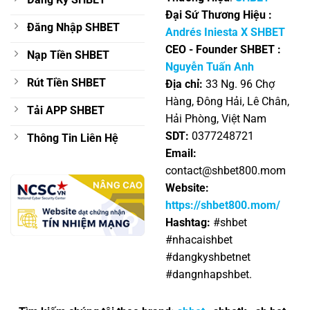
Đại Sứ Thương Hiệu :
Đăng Nhập SHBET
Andrés Iniesta X SHBET
CEO - Founder SHBET :
Nạp Tiền SHBET
Nguyễn Tuấn Anh
Rút Tiền SHBET
Địa chỉ:
33 Ng. 96 Chợ
Hàng, Đông Hải, Lê Chân,
Tải APP SHBET
Hải Phòng, Việt Nam
SDT:
0377248721
Thông Tin Liên Hệ
Email:
contact@shbet800.mom
Website:
https://shbet800.mom/
Hashtag:
#shbet
#nhacaishbet
#dangkyshbetnet
#dangnhapshbet.