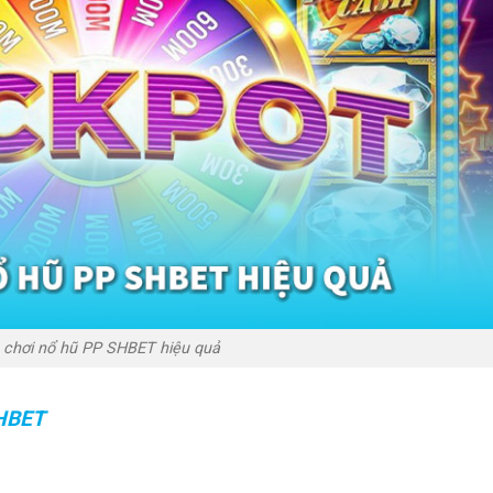
chơi nổ hũ PP SHBET hiệu quả
HBET