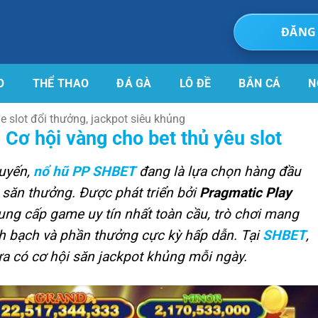
ĐĂNG
O
THỂ THAO
ĐÁ GÀ
LÔ ĐỀ
BẮN CÁ
N
slot đổi thưởng, jackpot siêu khủng
Cơ hội vàng cho bet thủ yêu slot
tuyến,
nổ hũ PP SHBET
đang là lựa chọn hàng đầu
săn thưởng. Được phát triển bởi
Pragmatic Play
ng cấp game uy tín nhất toàn cầu, trò chơi mang
h bạch và phần thưởng cực kỳ hấp dẫn. Tại
SHBET
,
vừa có cơ hội săn jackpot khủng mỗi ngày.