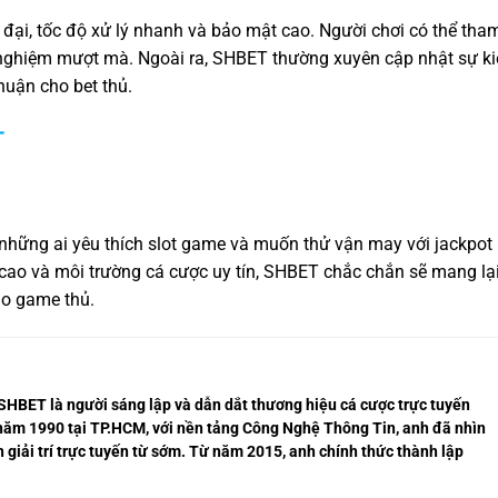
ại, tốc độ xử lý nhanh và bảo mật cao. Người chơi có thể tha
i nghiệm mượt mà. Ngoài ra, SHBET thường xuyên cập nhật sự ki
huận cho bet thủ.
T
 những ai yêu thích slot game và muốn thử vận may với jackpot
ao và môi trường cá cược uy tín, SHBET chắc chắn sẽ mang lạ
ho game thủ.
HBET là người sáng lập và dẫn dắt thương hiệu cá cược trực tuyến
năm 1990 tại TP.HCM, với nền tảng Công Nghệ Thông Tin, anh đã nhìn
 giải trí trực tuyến từ sớm. Từ năm 2015, anh chính thức thành lập