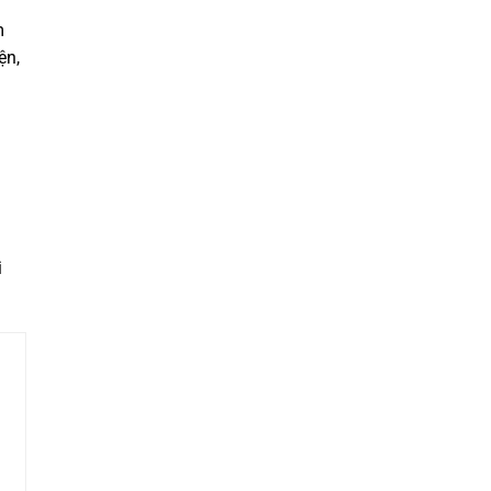
m
ện,
i