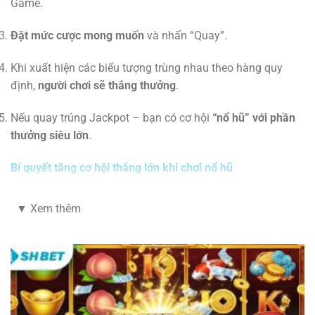
Game.
Đặt mức cược mong muốn
và nhấn “Quay”.
Khi xuất hiện các biểu tượng trùng nhau theo hàng quy
định,
người chơi sẽ thắng thưởng
.
Nếu quay trúng Jackpot – bạn có cơ hội
“nổ hũ” với phần
thưởng siêu lớn
.
Bí quyết tăng cơ hội thắng lớn khi chơi nổ hũ
Quản lý vốn hợp lý, chia nhỏ số tiền cược.
▼
Xem thêm
Chọn slot game có RTP cao để dễ ăn thưởng.
Tận dụng các
vòng quay miễn phí, bonus
trong game.
Theo dõi lịch sử Jackpot để chọn thời điểm hợp lý quay hũ.