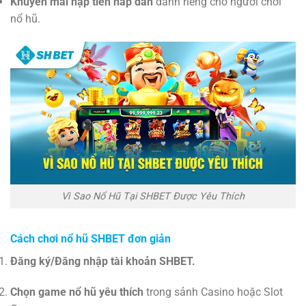
Khuyến mãi nạp tiền hấp dẫn
dành riêng cho người chơi
nổ hũ.
Vì Sao Nổ Hũ Tại SHBET Được Yêu Thích
Cách chơi nổ hũ SHBET đơn giản
Đăng ký/Đăng nhập tài khoản SHBET.
Chọn game nổ hũ yêu thích
trong sảnh Casino hoặc Slot