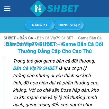
Chuyển
đến
nội
dung
ĐĂNG KÝ
ĐĂNG NHẬP
SHBET
»
BẮN CÁ
»
Bắn Cá Vip79 SHBET – Game Bắn Cá
Bắn Cá Vip79 SHBET – Game Bắn Cá Đổi
Đổi Thưởng Đẳng Cấp Cho Cao Thủ
Thưởng Đẳng Cấp Cho Cao Thủ
Trong thế giới game bắn cá đổi thưởng,
Bắn Cá Vip79 SHBET
là lựa chọn lý
tưởng cho những ai yêu thích sự kịch
tính, đồ họa hiện đại và phần thưởng cực
khủng. Với cơ chế săn Boss hấp dẫn, kho
vũ khí mạnh mẽ và tỷ lệ trả thưởng minh
bạch, game mang đến cho người chơi