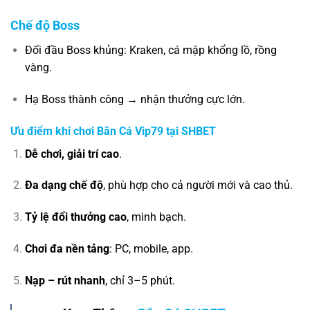
Chế độ Boss
Đối đầu Boss khủng: Kraken, cá mập khổng lồ, rồng
vàng.
Hạ Boss thành công → nhận thưởng cực lớn.
Ưu điểm khi chơi Bắn Cá Vip79 tại SHBET
Dễ chơi, giải trí cao
.
Đa dạng chế độ
, phù hợp cho cả người mới và cao thủ.
Tỷ lệ đổi thưởng cao
, minh bạch.
Chơi đa nền tảng
: PC, mobile, app.
Nạp – rút nhanh
, chỉ 3–5 phút.