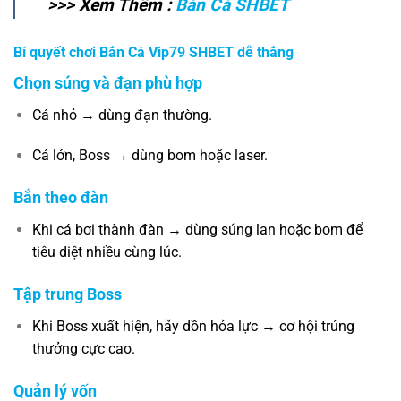
>>> Xem Thêm :
Bắn Cá SHBET
Bí quyết chơi Bắn Cá Vip79 SHBET dễ thắng
Chọn súng và đạn phù hợp
Cá nhỏ → dùng đạn thường.
Cá lớn, Boss → dùng bom hoặc laser.
Bắn theo đàn
Khi cá bơi thành đàn → dùng súng lan hoặc bom để
tiêu diệt nhiều cùng lúc.
Tập trung Boss
Khi Boss xuất hiện, hãy dồn hỏa lực → cơ hội trúng
thưởng cực cao.
Quản lý vốn