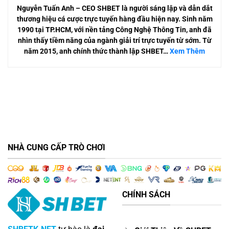
Nguyễn Tuấn Anh – CEO SHBET là người sáng lập và dẫn dắt
thương hiệu cá cược trực tuyến hàng đầu hiện nay. Sinh năm
1990 tại TP.HCM, với nền tảng Công Nghệ Thông Tin, anh đã
nhìn thấy tiềm năng của ngành giải trí trực tuyến từ sớm. Từ
năm 2015, anh chính thức thành lập SHBET…
Xem Thêm
NHÀ CUNG CẤP TRÒ CHƠI
CHÍNH SÁCH