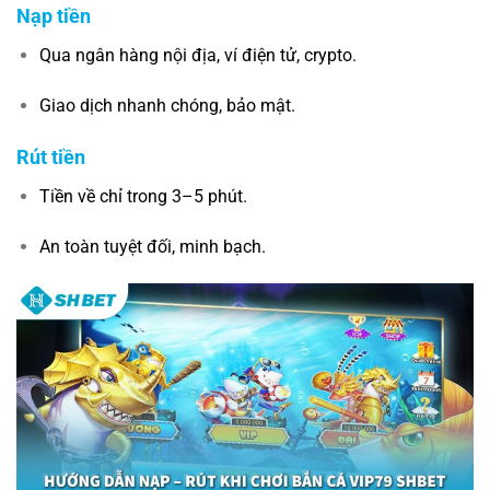
Nạp tiền
Qua ngân hàng nội địa, ví điện tử, crypto.
Giao dịch nhanh chóng, bảo mật.
Rút tiền
Tiền về chỉ trong 3–5 phút.
An toàn tuyệt đối, minh bạch.