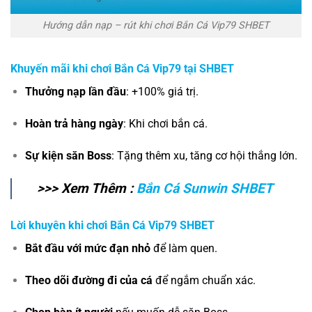
Hướng dẫn nạp – rút khi chơi Bắn Cá Vip79 SHBET
Khuyến mãi khi chơi Bắn Cá Vip79 tại SHBET
Thưởng nạp lần đầu
: +100% giá trị.
Hoàn trả hàng ngày
: Khi chơi bắn cá.
Sự kiện săn Boss
: Tặng thêm xu, tăng cơ hội thắng lớn.
>>> Xem Thêm :
Bắn Cá Sunwin SHBET
Lời khuyên khi chơi Bắn Cá Vip79 SHBET
Bắt đầu với mức đạn nhỏ
để làm quen.
Theo dõi đường đi của cá
để ngắm chuẩn xác.