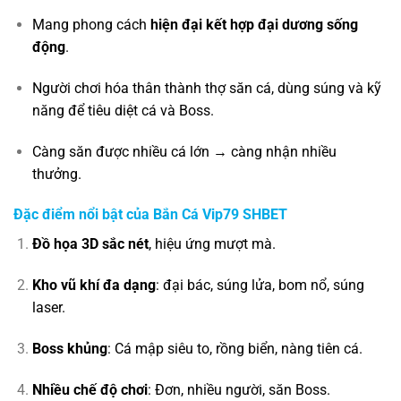
Mang phong cách
hiện đại kết hợp đại dương sống
động
.
Người chơi hóa thân thành thợ săn cá, dùng súng và kỹ
năng để tiêu diệt cá và Boss.
Càng săn được nhiều cá lớn → càng nhận nhiều
thưởng.
Đặc điểm nổi bật của Bắn Cá Vip79 SHBET
Đồ họa 3D sắc nét
, hiệu ứng mượt mà.
Kho vũ khí đa dạng
: đại bác, súng lửa, bom nổ, súng
laser.
Boss khủng
: Cá mập siêu to, rồng biển, nàng tiên cá.
Nhiều chế độ chơi
: Đơn, nhiều người, săn Boss.