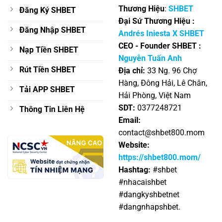
Thương Hiệu
:
SHBET
Đăng Ký SHBET
Đại Sứ Thương Hiệu :
Đăng Nhập SHBET
Andrés Iniesta X SHBET
CEO - Founder SHBET :
Nạp Tiền SHBET
Nguyễn Tuấn Anh
Rút Tiền SHBET
Địa chỉ:
33 Ng. 96 Chợ
Hàng, Đông Hải, Lê Chân,
Tải APP SHBET
Hải Phòng, Việt Nam
SDT:
0377248721
Thông Tin Liên Hệ
Email:
contact@shbet800.mom
Website:
https://shbet800.mom/
Hashtag:
#shbet
#nhacaishbet
#dangkyshbetnet
#dangnhapshbet.