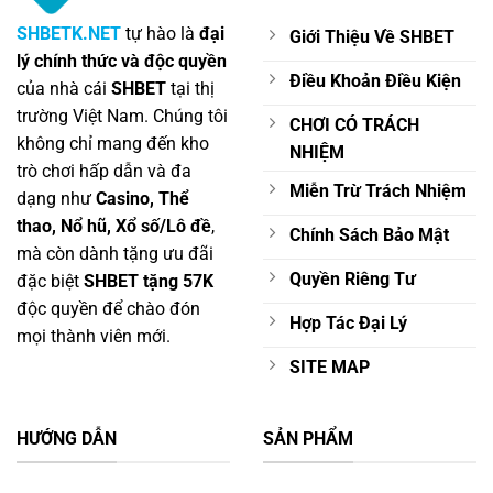
SHBETK.NET
tự hào là
đại
Giới Thiệu Về SHBET
lý chính thức và độc quyền
Điều Khoản Điều Kiện
của nhà cái
SHBET
tại thị
trường Việt Nam. Chúng tôi
CHƠI CÓ TRÁCH
không chỉ mang đến kho
NHIỆM
trò chơi hấp dẫn và đa
Miễn Trừ Trách Nhiệm
dạng như
Casino, Thể
thao, Nổ hũ, Xổ số/Lô đề
,
Chính Sách Bảo Mật
mà còn dành tặng ưu đãi
Quyền Riêng Tư
đặc biệt
SHBET tặng 57K
độc quyền để chào đón
Hợp Tác Đại Lý
mọi thành viên mới.
SITE MAP
HƯỚNG DẪN
SẢN PHẨM