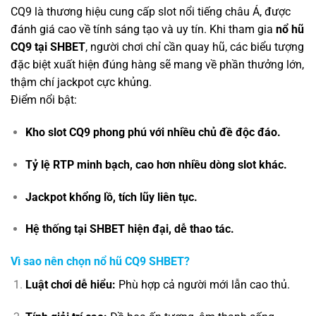
CQ9 là thương hiệu cung cấp slot nổi tiếng châu Á, được
đánh giá cao về tính sáng tạo và uy tín. Khi tham gia
nổ hũ
CQ9 tại SHBET
, người chơi chỉ cần quay hũ, các biểu tượng
đặc biệt xuất hiện đúng hàng sẽ mang về phần thưởng lớn,
thậm chí jackpot cực khủng.
Điểm nổi bật:
Kho slot CQ9 phong phú với nhiều chủ đề độc đáo.
Tỷ lệ RTP minh bạch, cao hơn nhiều dòng slot khác.
Jackpot khổng lồ, tích lũy liên tục.
Hệ thống tại SHBET hiện đại, dễ thao tác.
Vì sao nên chọn nổ hũ CQ9 SHBET?
Luật chơi dễ hiểu:
Phù hợp cả người mới lẫn cao thủ.